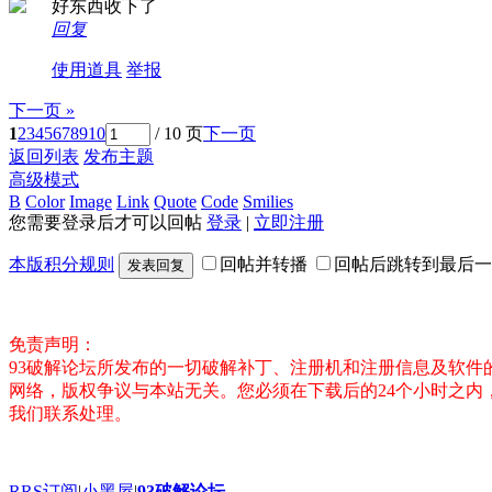
好东西收下了
回复
使用道具
举报
下一页 »
1
2
3
4
5
6
7
8
9
10
/ 10 页
下一页
返回列表
发布主题
高级模式
B
Color
Image
Link
Quote
Code
Smilies
您需要登录后才可以回帖
登录
|
立即注册
本版积分规则
回帖并转播
回帖后跳转到最后一
发表回复
免责声明：
93破解论坛所发布的一切破解补丁、注册机和注册信息及软
网络，版权争议与本站无关。您必须在下载后的24个小时之
我们联系处理。
RRS订阅
|
小黑屋
|
93破解论坛