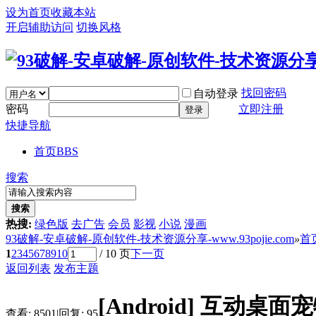
设为首页
收藏本站
开启辅助访问
切换风格
找回密码
自动登录
密码
立即注册
登录
快捷导航
首页
BBS
搜索
搜索
热搜:
绿色版
去广告
会员
影视
小说
漫画
93破解-安卓破解-原创软件-技术资源分享-www.93pojie.com
»
首
1
2
3
4
5
6
7
8
9
10
/ 10 页
下一页
返回列表
发布主题
[Android]
互动桌面宠物
查看:
8501
|
回复:
95