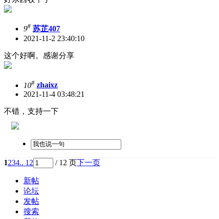
#
9
苏芷407
2021-11-2 23:40:10
这个好啊。感谢分享
#
10
zhaixz
2021-11-4 03:48:21
不错，支持一下
1
2
3
4
.. 12
/ 12 页
下一页
新帖
论坛
发帖
搜索