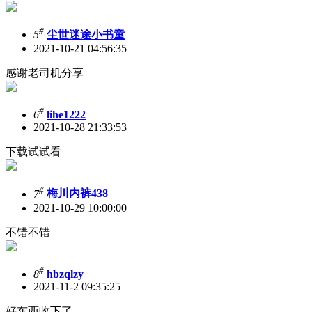
#
5
尘世迷途小书童
2021-10-21 04:56:35
感谢老司机分享
#
6
lihe1222
2021-10-28 21:33:53
下载试试看
#
7
梅川内裤438
2021-10-29 10:00:00
不错不错
#
8
hbzqlzy
2021-11-2 09:35:25
好东西收下了