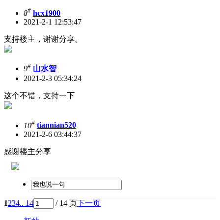
#
8
hcx1900
2021-2-1 12:53:47
支持楼主，谢谢分享。
#
9
山水智
2021-2-3 05:34:24
这个不错，支持一下
#
10
tiannian520
2021-2-6 03:44:37
感谢楼主分享
1
2
3
4
.. 14
/ 14 页
下一页