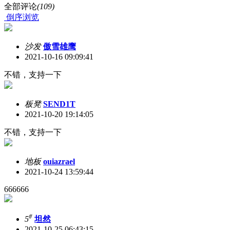
全部评论
(109)
倒序浏览
沙发
傲雪雄鹰
2021-10-16 09:09:41
不错，支持一下
板凳
SEND1T
2021-10-20 19:14:05
不错，支持一下
地板
ouiazrael
2021-10-24 13:59:44
666666
#
5
坦然
2021-10-25 06:43:15