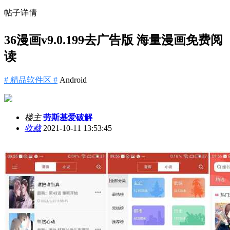
帖子详情
36漫画v9.0.199去广告版 海量漫画免费阅
读
# 精品软件区 #
Android
楼主
劳斯基爱破解
收藏
2021-10-11 13:53:45