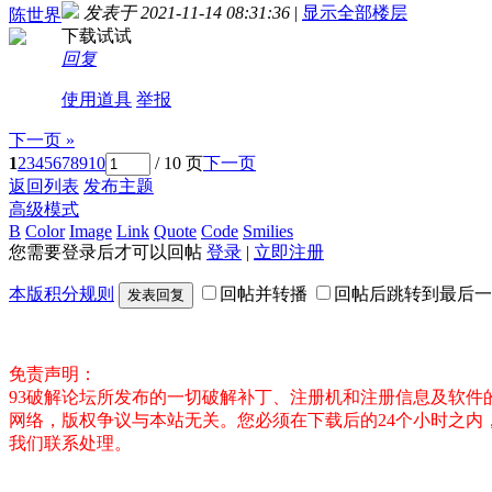
发表于 2021-11-14 08:31:36
|
显示全部楼层
陈世界
下载试试
回复
使用道具
举报
下一页 »
1
2
3
4
5
6
7
8
9
10
/ 10 页
下一页
返回列表
发布主题
高级模式
B
Color
Image
Link
Quote
Code
Smilies
您需要登录后才可以回帖
登录
|
立即注册
本版积分规则
回帖并转播
回帖后跳转到最后一
发表回复
免责声明：
93破解论坛所发布的一切破解补丁、注册机和注册信息及软
网络，版权争议与本站无关。您必须在下载后的24个小时之
我们联系处理。