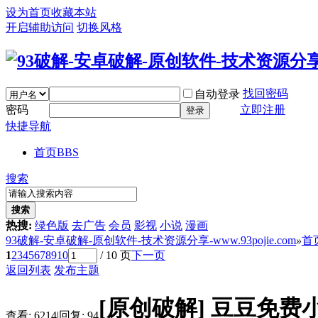
设为首页
收藏本站
开启辅助访问
切换风格
找回密码
自动登录
密码
立即注册
登录
快捷导航
首页
BBS
搜索
搜索
热搜:
绿色版
去广告
会员
影视
小说
漫画
93破解-安卓破解-原创软件-技术资源分享-www.93pojie.com
»
首
1
2
3
4
5
6
7
8
9
10
/ 10 页
下一页
返回列表
发布主题
[原创破解]
豆豆免费小说
查看:
6214
|
回复:
94