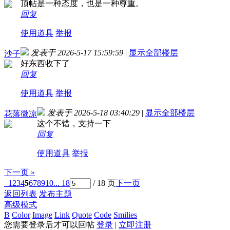
顶帖是一种态度，也是一种尊重。
回复
使用道具
举报
发表于 2026-5-17 15:59:59
|
显示全部楼层
沙子
好东西收下了
回复
使用道具
举报
发表于 2026-5-18 03:40:29
|
显示全部楼层
花落微凉
这个不错，支持一下
回复
使用道具
举报
下一页 »
1
2
3
4
5
6
7
8
9
10
... 18
/ 18 页
下一页
返回列表
发布主题
高级模式
B
Color
Image
Link
Quote
Code
Smilies
您需要登录后才可以回帖
登录
|
立即注册