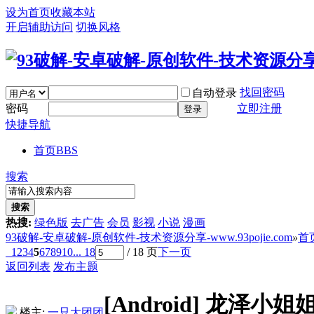
设为首页
收藏本站
开启辅助访问
切换风格
找回密码
自动登录
密码
立即注册
登录
快捷导航
首页
BBS
搜索
搜索
热搜:
绿色版
去广告
会员
影视
小说
漫画
93破解-安卓破解-原创软件-技术资源分享-www.93pojie.com
»
首
1
2
3
4
5
6
7
8
9
10
... 18
/ 18 页
下一页
返回列表
发布主题
[Android]
龙泽小姐姐
楼主:
一只大团团