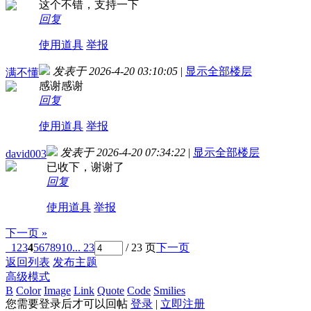
这个不错，支持一下
回复
使用道具
举报
发表于 2026-4-20 03:10:05
|
显示全部楼层
满不懂
感谢感谢
回复
使用道具
举报
发表于 2026-4-20 07:34:22
|
显示全部楼层
david003
已收下，谢谢了
回复
使用道具
举报
下一页 »
1
2
3
4
5
6
7
8
9
10
... 23
/ 23 页
下一页
返回列表
发布主题
高级模式
B
Color
Image
Link
Quote
Code
Smilies
您需要登录后才可以回帖
登录
|
立即注册