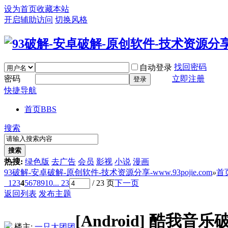
设为首页
收藏本站
开启辅助访问
切换风格
找回密码
自动登录
密码
立即注册
登录
快捷导航
首页
BBS
搜索
搜索
热搜:
绿色版
去广告
会员
影视
小说
漫画
93破解-安卓破解-原创软件-技术资源分享-www.93pojie.com
»
首
1
2
3
4
5
6
7
8
9
10
... 23
/ 23 页
下一页
返回列表
发布主题
[Android]
酷我音乐
楼主:
一只大团团