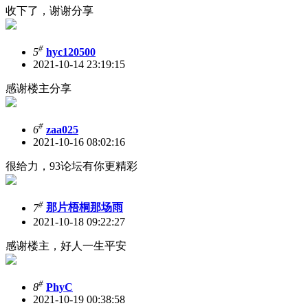
收下了，谢谢分享
#
5
hyc120500
2021-10-14 23:19:15
感谢楼主分享
#
6
zaa025
2021-10-16 08:02:16
很给力，93论坛有你更精彩
#
7
那片梧桐那场雨
2021-10-18 09:22:27
感谢楼主，好人一生平安
#
8
PhyC
2021-10-19 00:38:58