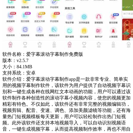
软件名称：爱字幕滚动字幕制作免费版
版本：v2.5.7
大小：84.1MB
支持系统：安卓
软件介绍：爱字幕滚动字幕制作app是一款非常专业、简单实
用的视频字幕制作软件，该软件为用户提供了自动视频字幕识
别和一键生成各种在线网红文本动画的功能，用户可以通过该
软件制作各种创造性的滚动字幕小视频内容，使您的视频更加
精彩有特色。不仅如此，该软件还有非常完整的视频编辑功，
视频剪辑、配音、变速、调色、添加美颜滤镜等功能，还有海
量热门短视频模板每天更新，用户可以轻松制作出热门短视
频。此外该软件还支持本地视频导入，可以自动识别视频语
音，一键生成视频字幕，从而提高视频制作效率，再也不用自