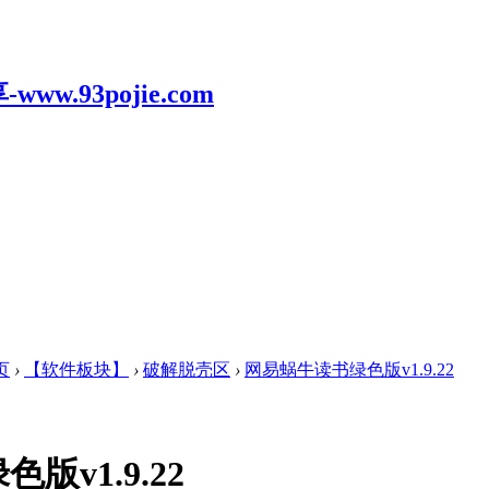
页
›
【软件板块】
›
破解脱壳区
›
网易蜗牛读书绿色版v1.9.22
版v1.9.22