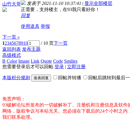
发表于 2021-11-10 10:37:41
|
显示全部楼层
山竹大哥
正需要，支持楼主，在93我只看好你！
回复
使用道具
举报
下一页 »
1
2
3
4
5
6
7
8
9
10
/ 10 页
下一页
返回列表
发布主题
高级模式
B
Color
Image
Link
Quote
Code
Smilies
您需要登录后才可以回帖
登录
|
立即注册
本版积分规则
回帖并转播
回帖后跳转到最后一
发表回复
免责声明：
93破解论坛所发布的一切破解补丁、注册机和注册信息及软
网络，版权争议与本站无关。您必须在下载后的24个小时之
我们联系处理。