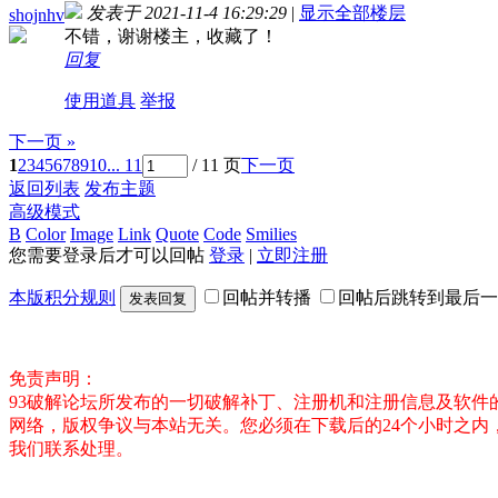
发表于 2021-11-4 16:29:29
|
显示全部楼层
shojnhv
不错，谢谢楼主，收藏了！
回复
使用道具
举报
下一页 »
1
2
3
4
5
6
7
8
9
10
... 11
/ 11 页
下一页
返回列表
发布主题
高级模式
B
Color
Image
Link
Quote
Code
Smilies
您需要登录后才可以回帖
登录
|
立即注册
本版积分规则
回帖并转播
回帖后跳转到最后一
发表回复
免责声明：
93破解论坛所发布的一切破解补丁、注册机和注册信息及软
网络，版权争议与本站无关。您必须在下载后的24个小时之
我们联系处理。