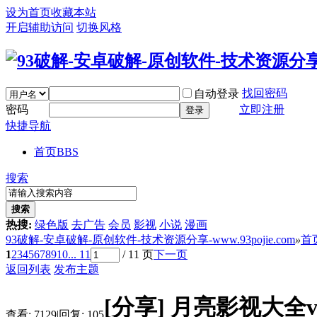
设为首页
收藏本站
开启辅助访问
切换风格
找回密码
自动登录
密码
立即注册
登录
快捷导航
首页
BBS
搜索
搜索
热搜:
绿色版
去广告
会员
影视
小说
漫画
93破解-安卓破解-原创软件-技术资源分享-www.93pojie.com
»
首
1
2
3
4
5
6
7
8
9
10
... 11
/ 11 页
下一页
返回列表
发布主题
[分享]
月亮影视大全v3
查看:
7129
|
回复:
105