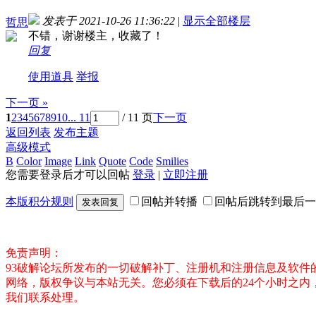
发表于 2021-10-26 11:36:22
|
显示全部楼层
哲思
不错，谢谢楼主，收藏了！
回复
使用道具
举报
下一页 »
1
2
3
4
5
6
7
8
9
10
... 11
/ 11 页
下一页
返回列表
发布主题
高级模式
B
Color
Image
Link
Quote
Code
Smilies
您需要登录后才可以回帖
登录
|
立即注册
本版积分规则
回帖并转播
回帖后跳转到最后一
发表回复
免责声明：
93破解论坛所发布的一切破解补丁、注册机和注册信息及软
网络，版权争议与本站无关。您必须在下载后的24个小时之
我们联系处理。