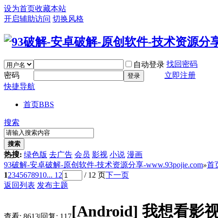
设为首页
收藏本站
开启辅助访问
切换风格
找回密码
自动登录
密码
立即注册
登录
快捷导航
首页
BBS
搜索
搜索
热搜:
绿色版
去广告
会员
影视
小说
漫画
93破解-安卓破解-原创软件-技术资源分享-www.93pojie.com
»
首
1
2
3
4
5
6
7
8
9
10
... 12
/ 12 页
下一页
返回列表
发布主题
[Android]
我想看影视v
查看:
8613
|
回复:
117