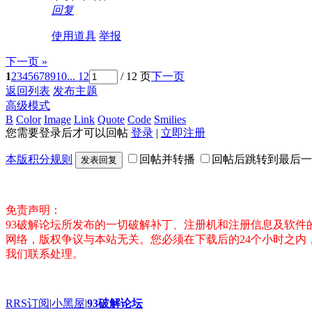
回复
使用道具
举报
下一页 »
1
2
3
4
5
6
7
8
9
10
... 12
/ 12 页
下一页
返回列表
发布主题
高级模式
B
Color
Image
Link
Quote
Code
Smilies
您需要登录后才可以回帖
登录
|
立即注册
本版积分规则
回帖并转播
回帖后跳转到最后一
发表回复
免责声明：
93破解论坛所发布的一切破解补丁、注册机和注册信息及软
网络，版权争议与本站无关。您必须在下载后的24个小时之
我们联系处理。
RRS订阅
|
小黑屋
|
93破解论坛