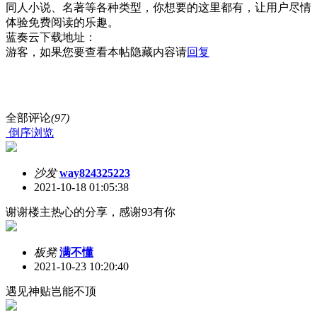
同人小说、名著等各种类型，你想要的这里都有，让用户尽情
体验免费阅读的乐趣。
蓝奏云下载地址：
游客，如果您要查看本帖隐藏内容请
回复
全部评论
(97)
倒序浏览
沙发
way824325223
2021-10-18 01:05:38
谢谢楼主热心的分享，感谢93有你
板凳
满不懂
2021-10-23 10:20:40
遇见神贴岂能不顶