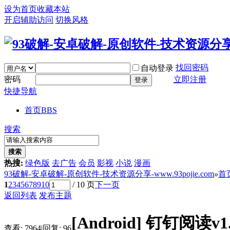
设为首页
收藏本站
开启辅助访问
切换风格
找回密码
自动登录
密码
立即注册
登录
快捷导航
首页
BBS
搜索
搜索
热搜:
绿色版
去广告
会员
影视
小说
漫画
93破解-安卓破解-原创软件-技术资源分享-www.93pojie.com
»
首
1
2
3
4
5
6
7
8
9
10
/ 10 页
下一页
返回列表
发布主题
[Android]
钉钉阅读v1
查看:
7964
|
回复:
96