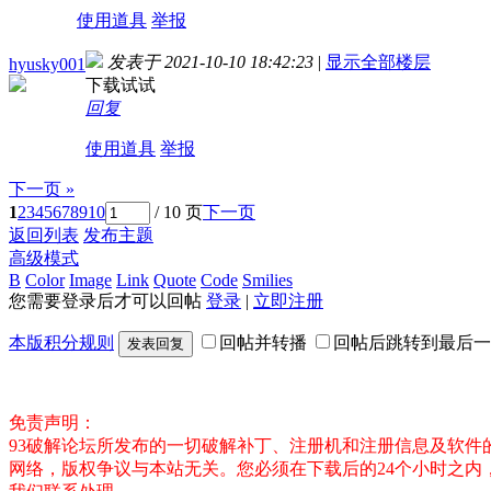
使用道具
举报
发表于 2021-10-10 18:42:23
|
显示全部楼层
hyusky001
下载试试
回复
使用道具
举报
下一页 »
1
2
3
4
5
6
7
8
9
10
/ 10 页
下一页
返回列表
发布主题
高级模式
B
Color
Image
Link
Quote
Code
Smilies
您需要登录后才可以回帖
登录
|
立即注册
本版积分规则
回帖并转播
回帖后跳转到最后一
发表回复
免责声明：
93破解论坛所发布的一切破解补丁、注册机和注册信息及软
网络，版权争议与本站无关。您必须在下载后的24个小时之