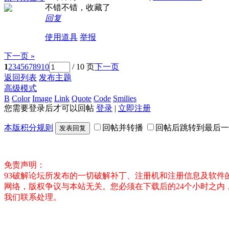
不错不错，收藏了
回复
使用道具
举报
下一页 »
1
2
3
4
5
6
7
8
9
10
/ 10 页
下一页
返回列表
发布主题
高级模式
B
Color
Image
Link
Quote
Code
Smilies
您需要登录后才可以回帖
登录
|
立即注册
本版积分规则
回帖并转播
回帖后跳转到最后一
发表回复
免责声明：
93破解论坛所发布的一切破解补丁、注册机和注册信息及软
网络，版权争议与本站无关。您必须在下载后的24个小时之
我们联系处理。