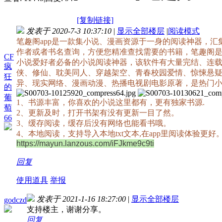
[复制链接]
发表于 2020-7-3 10:37:10
|
显示全部楼层
|
阅读模式
笔趣阁app是一款集小说、漫画资源于一身的阅读神器，
作者或者书名查询，方便您精准查找需要的书籍，笔趣阁
CF
小说爱好者必备的小说阅读神器，该软件有大量完结、连
疯
侠、修仙、耽美同人、穿越架空、青春校园爱情、惊悚悬
狂
异、现实网络、漫画动漫、热播电视剧电影原著，是热门
的
葡
1、书源丰富，你喜欢的小说这里都有，更有独家书源.
萄
2、更新及时，打开书架有没有更新一目了然。
66
3、缓存阅读，缓存后没有网络也能看书哦。
4、本地阅读，支持导入本地txt文本,在app里阅读体验更好
https://mayun.lanzous.com/iFJkme9c9ti
回复
使用道具
举报
发表于 2021-1-16 18:27:00
|
显示全部楼层
godczd
支持楼主，谢谢分享。
回复