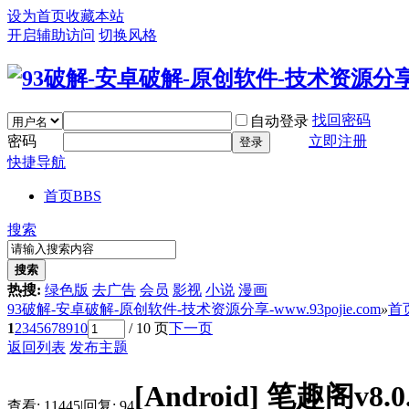
设为首页
收藏本站
开启辅助访问
切换风格
找回密码
自动登录
密码
立即注册
登录
快捷导航
首页
BBS
搜索
搜索
热搜:
绿色版
去广告
会员
影视
小说
漫画
93破解-安卓破解-原创软件-技术资源分享-www.93pojie.com
»
首
1
2
3
4
5
6
7
8
9
10
/ 10 页
下一页
返回列表
发布主题
[Android]
笔趣阁v8.
查看:
11445
|
回复:
94