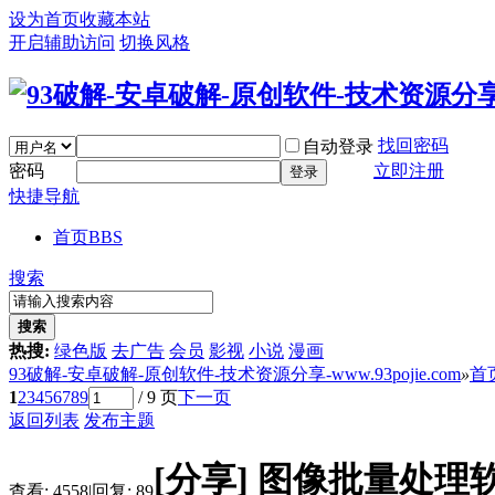
设为首页
收藏本站
开启辅助访问
切换风格
找回密码
自动登录
密码
立即注册
登录
快捷导航
首页
BBS
搜索
搜索
热搜:
绿色版
去广告
会员
影视
小说
漫画
93破解-安卓破解-原创软件-技术资源分享-www.93pojie.com
»
首
1
2
3
4
5
6
7
8
9
/ 9 页
下一页
返回列表
发布主题
[分享]
图像批量处理软件Ligh
查看:
4558
|
回复:
89