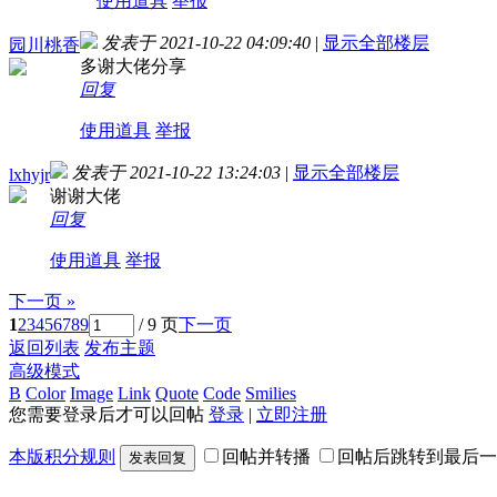
使用道具
举报
发表于 2021-10-22 04:09:40
|
显示全部楼层
园川桃香
多谢大佬分享
回复
使用道具
举报
发表于 2021-10-22 13:24:03
|
显示全部楼层
lxhyjr
谢谢大佬
回复
使用道具
举报
下一页 »
1
2
3
4
5
6
7
8
9
/ 9 页
下一页
返回列表
发布主题
高级模式
B
Color
Image
Link
Quote
Code
Smilies
您需要登录后才可以回帖
登录
|
立即注册
本版积分规则
回帖并转播
回帖后跳转到最后一
发表回复