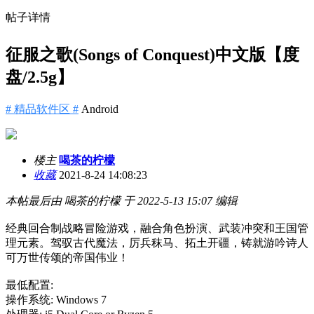
帖子详情
征服之歌(Songs of Conquest)中文版【度
盘/2.5g】
# 精品软件区 #
Android
楼主
喝茶的柠檬
收藏
2021-8-24 14:08:23
本帖最后由 喝茶的柠檬 于 2022-5-13 15:07 编辑
经典回合制战略冒险游戏，融合角色扮演、武装冲突和王国管
理元素。驾驭古代魔法，厉兵秣马、拓土开疆，铸就游吟诗人
可万世传颂的帝国伟业！
最低配置:
操作系统: Windows 7