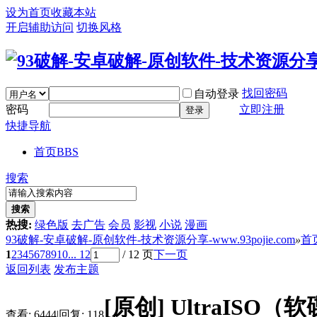
设为首页
收藏本站
开启辅助访问
切换风格
找回密码
自动登录
密码
立即注册
登录
快捷导航
首页
BBS
搜索
搜索
热搜:
绿色版
去广告
会员
影视
小说
漫画
93破解-安卓破解-原创软件-技术资源分享-www.93pojie.com
»
首
1
2
3
4
5
6
7
8
9
10
... 12
/ 12 页
下一页
返回列表
发布主题
[原创]
UltraISO（软碟
查看:
6444
|
回复:
118