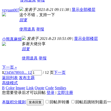
使用道具
举报
发表于 2021-8-21 09:11:38
|
显示全部楼层
yzyuan007
这个不错，支持一下
回复
使用道具
举报
发表于 2021-8-23 10:51:09
|
显示全部楼层
小熊真麻烦
多谢大佬分享
回复
使用道具
举报
下一页 »
1
2
3
4
5
6
7
8
9
10
... 12
/ 12 页
下一页
返回列表
发布主题
高级模式
B
Color
Image
Link
Quote
Code
Smilies
您需要登录后才可以回帖
登录
|
立即注册
本版积分规则
回帖并转播
回帖后跳转到最后一
发表回复