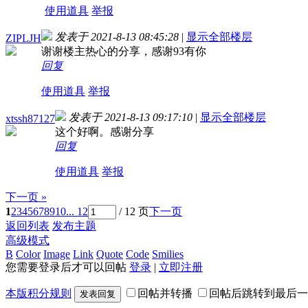
使用道具
举报
发表于 2021-8-13 08:45:28
|
显示全部楼层
ZIPLJH
谢谢楼主热心的分享，感谢93有你
回复
使用道具
举报
发表于 2021-8-13 09:17:10
|
显示全部楼层
xtssh87127
这个好啊。感谢分享
回复
使用道具
举报
下一页 »
1
2
3
4
5
6
7
8
9
10
... 12
/ 12 页
下一页
返回列表
发布主题
高级模式
B
Color
Image
Link
Quote
Code
Smilies
您需要登录后才可以回帖
登录
|
立即注册
本版积分规则
回帖并转播
回帖后跳转到最后一
发表回复