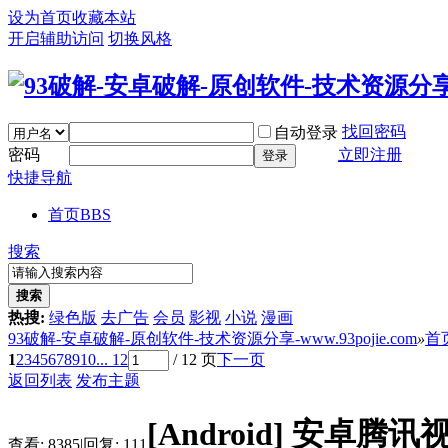
设为首页
收藏本站
开启辅助访问
切换风格
找回密码
自动登录
密码
立即注册
登录
快捷导航
首页
BBS
搜索
搜索
热搜:
绿色版
去广告
会员
影视
小说
漫画
93破解-安卓破解-原创软件-技术资源分享-www.93pojie.com
»
首
1
2
3
4
5
6
7
8
9
10
... 12
/ 12 页
下一页
返回列表
发布主题
[Android]
安卓腾讯视频
查看:
8385
|
回复:
111