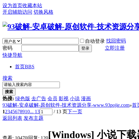
设为首页
收藏本站
开启辅助访问
切换风格
找回密码
自动登录
密码
立即注册
登录
快捷导航
首页
BBS
搜索
搜索
热搜:
绿色版
去广告
会员
影视
小说
漫画
93破解-安卓破解-原创软件-技术资源分享-www.93pojie.com
»
首
1
2
3
4
5
6
7
8
9
10
... 13
/ 13 页
下一页
返回列表
发布主题
[Windows]
小说下载器v
查看:
10470
|
回复:
120