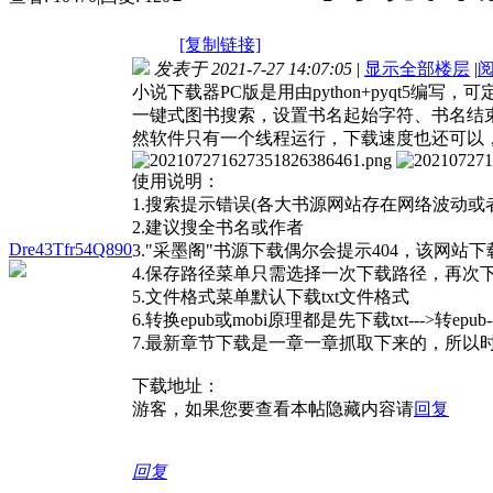
[复制链接]
发表于 2021-7-27 14:07:05
|
显示全部楼层
|
小说下载器PC版是用由python+pyqt
一键式图书搜索，设置书名起始字符、书名结
然软件只有一个线程运行，下载速度也还可以
使用说明：
1.搜索提示错误(各大书源网站存在网络波动或
2.建议搜全书名或作者
Dre43Tfr54Q890
3."采墨阁"书源下载偶尔会提示404，该网
4.保存路径菜单只需选择一次下载路径，再次
5.文件格式菜单默认下载txt文件格式
6.转换epub或mobi原理都是先下载txt--->转epu
7.最新章节下载是一章一章抓取下来的，所以
下载地址：
游客，如果您要查看本帖隐藏内容请
回复
回复