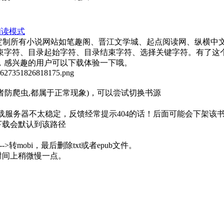
阅读模式
5编写，可定制所有小说网站如笔趣阁、晋江文学城、起点阅读网、纵
束字符、目录起始字符、目录结束字符、选择关键字符。有了这
，感兴趣的用户可以下载体验一下哦。
者防爬虫,都属于正常现象)，可以尝试切换书源
站下载服务器不太稳定，反馈经常提示404的话！后面可能会下架该
下载会默认到该路径
b--->转mobi，最后删除txt或者epub文件。
时间上稍微慢一点。