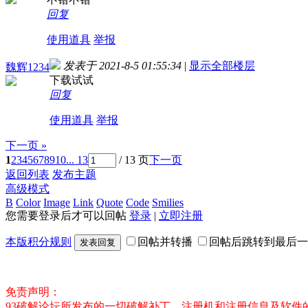
回复
使用道具
举报
发表于 2021-8-5 01:55:34
|
显示全部楼层
魏辉1234
下载试试
回复
使用道具
举报
下一页 »
1
2
3
4
5
6
7
8
9
10
... 13
/ 13 页
下一页
返回列表
发布主题
高级模式
B
Color
Image
Link
Quote
Code
Smilies
您需要登录后才可以回帖
登录
|
立即注册
本版积分规则
回帖并转播
回帖后跳转到最后一
发表回复
免责声明：
93破解论坛所发布的一切破解补丁、注册机和注册信息及软