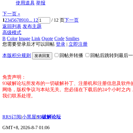
使用道具
举报
下一页 »
1
2
3
4
5
6
7
8
9
10
... 12
/ 12 页
下一页
返回列表
发布主题
高级模式
B
Color
Image
Link
Quote
Code
Smilies
您需要登录后才可以回帖
登录
|
立即注册
本版积分规则
回帖并转播
回帖后跳转到最后一
发表回复
免责声明：
93破解论坛所发布的一切破解补丁、注册机和注册信息及软
网络，版权争议与本站无关。您必须在下载后的24个小时之
我们联系处理。
RRS订阅
|
小黑屋
|
93破解论坛
GMT+8, 2026-8-7 01:06