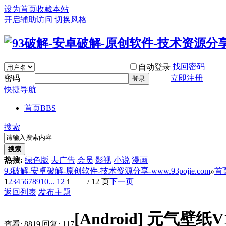
设为首页
收藏本站
开启辅助访问
切换风格
找回密码
自动登录
密码
立即注册
登录
快捷导航
首页
BBS
搜索
搜索
热搜:
绿色版
去广告
会员
影视
小说
漫画
93破解-安卓破解-原创软件-技术资源分享-www.93pojie.com
»
首
1
2
3
4
5
6
7
8
9
10
... 12
/ 12 页
下一页
返回列表
发布主题
[Android]
元气壁纸V
查看:
8819
|
回复:
117