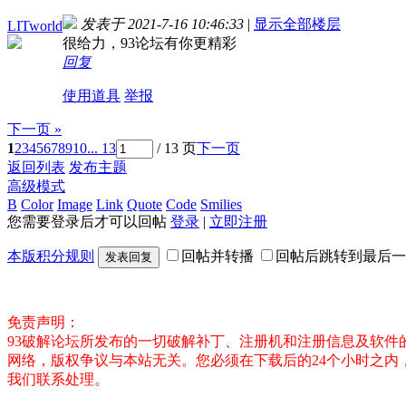
发表于 2021-7-16 10:46:33
|
显示全部楼层
LITworld
很给力，93论坛有你更精彩
回复
使用道具
举报
下一页 »
1
2
3
4
5
6
7
8
9
10
... 13
/ 13 页
下一页
返回列表
发布主题
高级模式
B
Color
Image
Link
Quote
Code
Smilies
您需要登录后才可以回帖
登录
|
立即注册
本版积分规则
回帖并转播
回帖后跳转到最后一
发表回复
免责声明：
93破解论坛所发布的一切破解补丁、注册机和注册信息及软
网络，版权争议与本站无关。您必须在下载后的24个小时之
我们联系处理。