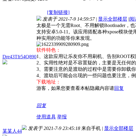
[复制链接]
发表于 2021-7-9 14:59:57
|
显示全部楼层
|
阅
太极是一个无需Root、不用解锁Bootload
支持安卓5.0-11。该应用搭配各种xpos
种实用的功能等你来发现。
软件特色：
1、这款应用让乐友你不用刷机、告别ROOT权限以
Dre43Tfr54Q890
2、实用性绝对是不容置疑的，主要是无任何
3、需要注意的是渡劫的过程中是需要你卸载
4、渡劫后可能会出现的一些问题也要注意，例
下载地址：
游客，如果您要查看本帖隐藏内容请
回复
回复
使用道具
举报
发表于 2021-7-9 23:45:18
来自手机
|
显示全部楼层
某某人44