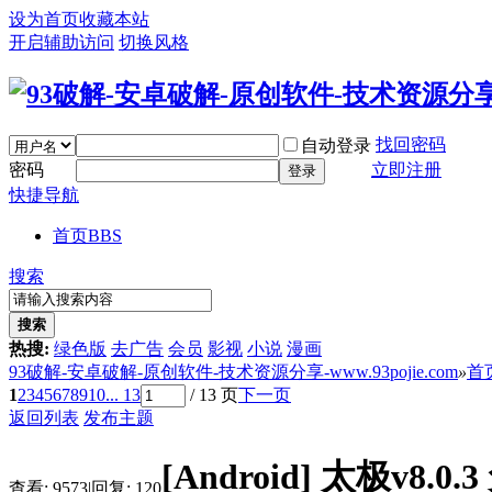
设为首页
收藏本站
开启辅助访问
切换风格
找回密码
自动登录
密码
立即注册
登录
快捷导航
首页
BBS
搜索
搜索
热搜:
绿色版
去广告
会员
影视
小说
漫画
93破解-安卓破解-原创软件-技术资源分享-www.93pojie.com
»
首
1
2
3
4
5
6
7
8
9
10
... 13
/ 13 页
下一页
返回列表
发布主题
[Android]
太极v8.0.
查看:
9573
|
回复:
120