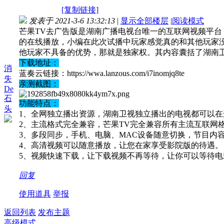
[复制链接]
发表于 2021-3-6 13:32:13
|
显示全部楼层
|
阅读模式
芒果TV去广告版是湖南广播电视台唯一的互联网视频平
的在线播放，小编在此次试播中玩家感觉真的和其他玩家
他玩家不具备的优势，那就是独家权。其内容囊括了湖南
下载地址：
消
蓝奏云链接：https://wwa.lanzous.com/i7inomjq8te
失
亲测截图：
De
石
功能特点：
头
1、全网独立播出资源，湖南卫视独立播出的电视都可以
2、主流格式完全兼容，芒果TV完全兼容所有主流互联网
3、多段同步，手机、电脑、MAC设备随意切换，节目内
4、高清视频可以随意播放，让您在家享受影院版的待遇。
5、视频快速下载，让下载视频不再等待，让你可以等待
回复
使用道具
举报
返回列表
发布主题
高级模式