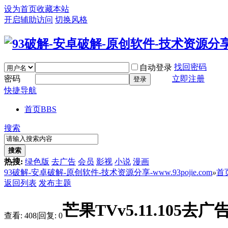
设为首页
收藏本站
开启辅助访问
切换风格
找回密码
自动登录
密码
立即注册
登录
快捷导航
首页
BBS
搜索
搜索
热搜:
绿色版
去广告
会员
影视
小说
漫画
93破解-安卓破解-原创软件-技术资源分享-www.93pojie.com
»
首
返回列表
发布主题
芒果TVv5.11.105去广
查看:
408
|
回复:
0