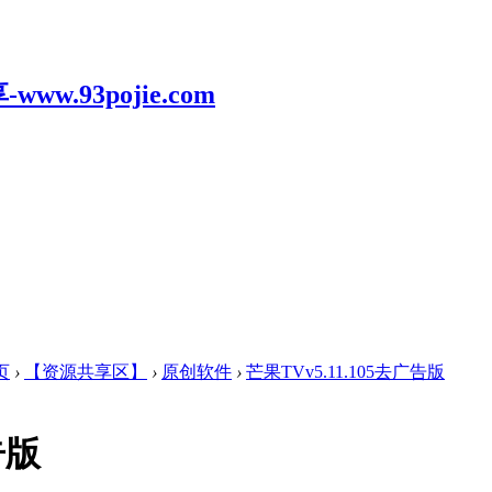
页
›
【资源共享区】
›
原创软件
›
芒果TVv5.11.105去广告版
告版