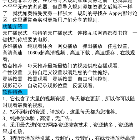
乎也是非常方便。在没有导入规则添加资源之前，也就算是一
个平平无奇的浏览器。但是导入规则添加资源之后就不一样
了，就犹如奥特曼变身一样强大！规则的寻找在 App内部讨论
区，这里通常会实时更新用户们分享的规则。
功能介绍：
云广播形式：独特的云广播形式，连接互联网首都图书馆，一
键找到你想要的电影。
多维播放：纯观看体验，网页播放，弹出播放，任意设置。
高清高速：1080p超高清视频，高速下载，高速缓存，在线观
看。
热点推荐：每天推荐最新最热门的视频供您点播观看。
个性设置：支持自定义设置以满足您的个性偏好。
灵活按需：按需观看，灵活按需，自由时间控制。
观影记录：自动记录观影位置，反复观看。
软件特色：
1、它包含了大量的视频资源，每天都在更新，所以你可以随
时观看最新的视频。
2、找不到好的资源，请放心，这里每天都为您推荐。
3、纯播放体验，高清，无广告。
4、采用最先进的P2P网络资源搜索技术，资源越多，资源结
果越准确。
5、智能云播放器引擎，云解码，云转码，在线云播放器高清